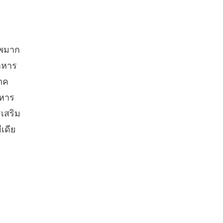
าพมาก
าหาร
โภค
าหาร
เสริม
ีเดีย