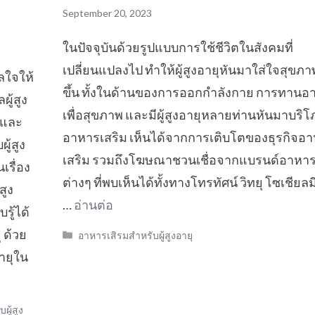
September 20, 2023
ในปัจจุบันด้วยรูปแบบการใช้ชีวิตในสังคมที่
เปลี่ยนแปลงไป ทำให้ผู้สูงอายุหันมาใส่ใจสุขภ
วลใจให้
ขึ้น ทั้งในด้านของการออกกำลังกาย การทานอ
ู้สูง
เพื่อสุขภาพ และมีผู้สูงอายุหลายท่านหันมาบริ
 และ
อาหารเสริม เห็นได้จากการเติบโตของธุรกิจอ
ู้สูง
เสริม รวมถึงโฆษณาชวนเชื่อจากแบรนด์อาหาร
เรื่อง
ต่างๆ ที่พบเห็นได้ทั้งทางโทรทัศน์ วิทยุ โซเชียลม
สูง
…
อ่านต่อ
รู้ได้
 ด้วย
Categories
อาหารเสิรมสำหรับผู้สูงอายุ
ายุใน
ผู้สูง