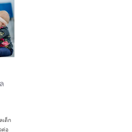
แล
แลเด็ก
วต่อ